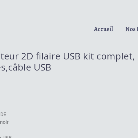
Accueil
Nos 
teur 2D filaire USB kit complet,
es,câble USB
ODE
noir
le USB,