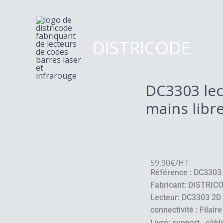
Aller
au
contenu
DISTRICODE
DC3303 lec
mains libr
59,90€/HT
Référence : DC3303
Fabricant: DISTRIC
Lecteur: DC3303 2D 
connectivité : Filaire
Livré: support , câb