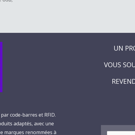
UN PR
VOUS SOU
REVEND
n par code-barres et RFID.
roduits adaptés, avec une
s de marques renommées à